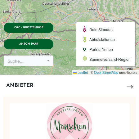
C&C - GROTTENHOF
Dein Standort
Abholstationen
ANTON-PAAR
Partner*innen
Sammelversand-Region
Suche...
Leaflet
|
©
OpenStreetMap
contributors
ANBIETER