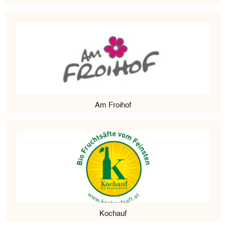
Am Froihof
Kochauf