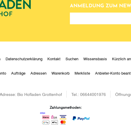
ANMELDUNG ZUM NEW
newsletter
m
Datenschutzerklärung
Kontakt
Suchen
Wissensbasis
Kürzlich a
onto
Aufträge
Adressen
Warenkorb
Merkliste
Anbieter-Konto beant
Adresse:
Bio Hofladen Grottenhof
Tel.:
06644001976
Öffnungs
Zahlungsmethoden: