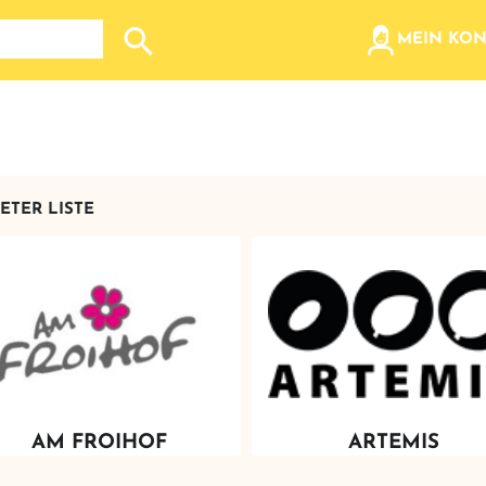
olz, etc...
MEIN KO
Suche nach: Zum Beispiel Wein, Fleisch, Keramik, Holz
ETER LISTE
AM FROIHOF
ARTEMIS